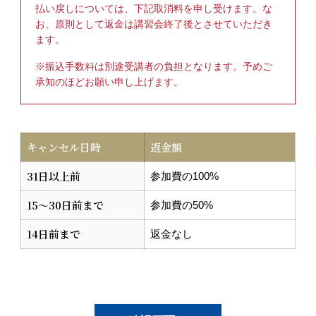
払い戻しについては、下記取消料を申し受けます。な
はありません。
お、原則として返金は講習会終了後とさせていただき
ただし、必要な企業（※）に対しては、最低限必要な情
ます。
報に限り情報を提供・開示する場合があります。
※必要な企業とは、宅配業者、宛名ラベルを作成する印
※振込手数料は別途受講者の負担となります。予めご
刷会社、発送代行会社、信販会社、クレジットカード会
承知のほどお願い申し上げます。
社を意味します。
個人情報の開示・変更・訂正・削除
キャンセル日時
返金額
情報のご本人からご請求があった場合、登録情報の開
示・追加・変更・訂正または停止するための削除（以
31日以上前
参加費の100%
下、開示等といいます）を合理的な範囲で速やかに行い
ます
15～30日前まで
参加費の50%
お問い合わせは、電話075-277-8623 までお願いいたし
14日前まで
ます。開示等のお手続き方法をご案内いたします。
返金なし
なお、開示等のお問い合わせに際し、氏名等の登録情報
により本人確認をさせて頂きます。本会が定める確認方
法で本人確認ができない場合、開示等に応じられない場
合があります。）