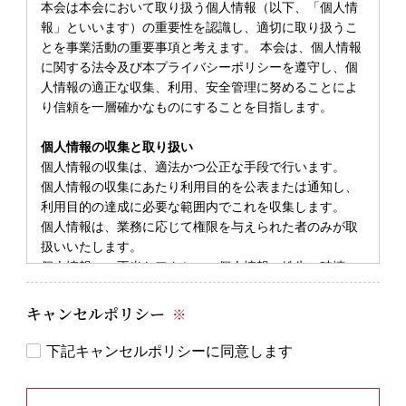
本会は本会において取り扱う個人情報（以下、「個人情
報」といいます）の重要性を認識し、適切に取り扱うこ
とを事業活動の重要事項と考えます。 本会は、個人情報
に関する法令及び本プライバシーポリシーを遵守し、個
人情報の適正な収集、利用、安全管理に努めることによ
り信頼を一層確かなものにすることを目指します。
個人情報の収集と取り扱い
個人情報の収集は、適法かつ公正な手段で行います。
個人情報の収集にあたり利用目的を公表または通知し、
利用目的の達成に必要な範囲内でこれを収集します。
個人情報は、業務に応じて権限を与えられた者のみが取
扱いいたします。
個人情報への不当なアクセス、個人情報の紛失・破壊・
改ざん・漏洩などの危険に対する技術面及び組織体制面
での適切な安全対策を実施し、管理に努めます。
キャンセルポリシー
※
個人情報の第三者開示について
下記キャンセルポリシーに同意します
個人情報は、警察、裁判所などの公的機関より法令の規
定に従って開示することを要請された場合を除き、個人
情報主体ご本人の許可なく第三者に提供・開示すること