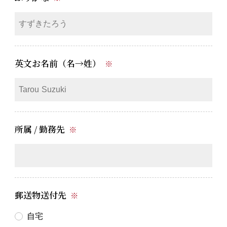
英文お名前（名→姓）
※
所属 / 勤務先
※
郵送物送付先
※
自宅